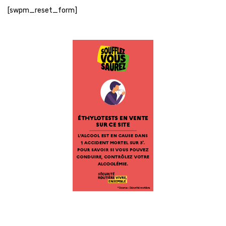
[swpm_reset_form]