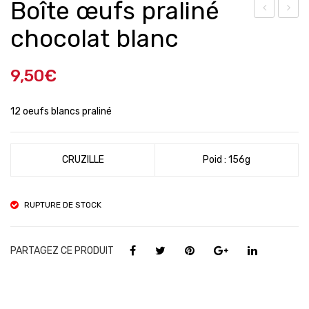
Boîte œufs praliné
âqu
élo
chocolat blanc
es
pée
De
-
9,50
€
Frui
Do
ts
mai
12 oeufs blancs praliné
ne
de
CRUZILLE
Poid : 156g
Gav
oty
201
RUPTURE DE STOCK
9
PARTAGEZ CE PRODUIT