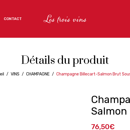
CONTACT
CONTACT
Détails du produit
eil
/
VINS
/
CHAMPAGNE
/
Champagne Billecart-Salmon Brut Sous
Champag
Salmon 
76,50
€