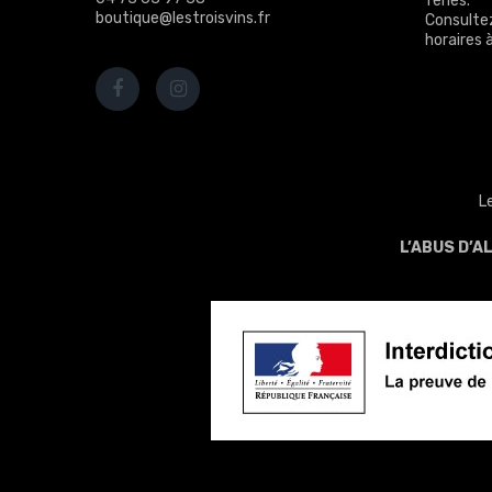
fériés.
boutique@lestroisvins.fr
Consulte
horaires à
L
L’ABUS D’