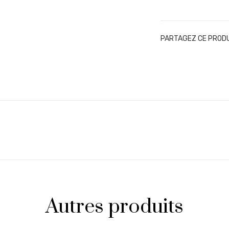
Champagne
Billecart-
Salmon
PARTAGEZ CE PROD
Brut
Sous
Bois
Autres produits