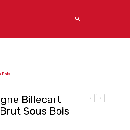
 Bois
ne Billecart-
illec
171
Brut Sous Bois
art-
0 –
Sal
Rhu