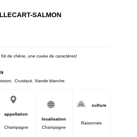
mo
m
n :
hor
ILLECART-SALMON
Bla
s
nc
d’âg
de
e –
Bla
Tric
ncs
ent
fût de chêne, une cuvée de caractères!
Gra
enai
nd
re
IN
cru
Poisson, Crustacé, Viande blanche.
culture
appellation
localisation
Raisonnée
Champagne
Champagne