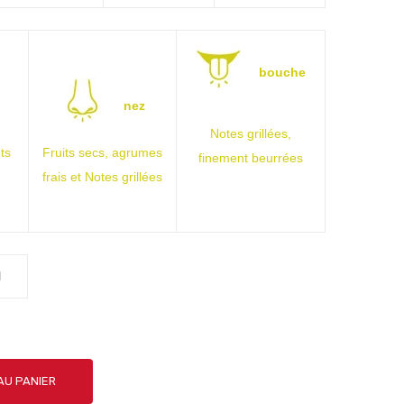
bouche
nez
Notes grillées,
ts
Fruits secs, agrumes
finement beurrées
frais et Notes grillées
l
AU PANIER