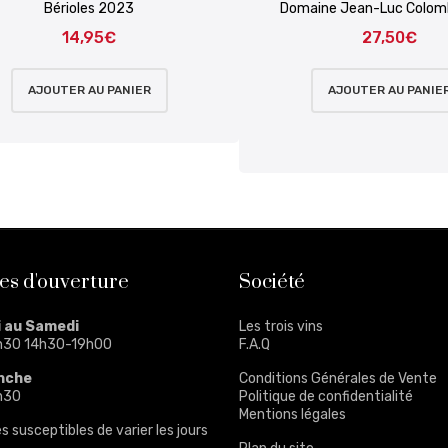
Bérioles 2023
Domaine Jean-Luc Colom
14,95
€
27,50
€
AJOUTER AU PANIER
AJOUTER AU PANIE
es d'ouverture
Société
i au Samedi
Les trois vins
h30 14h30-19h00
F.A.Q
nche
Conditions Générales de Vente
h30
Politique de confidentialité
Mentions légales
s susceptibles de varier les jours