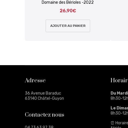
Domaine des Bérioles -2022
26,90
€
AJOUTER AU PANIER
Adresse
Horair
36 Avenue Baraduc
Du Mard
63140 Châtel-Guyon
8h30-12
Le Dima
8h30-12
Contactez nous
⏰ Horaire
04 73 63 97 38