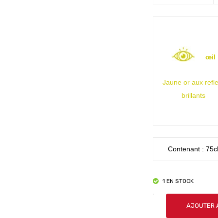
œil
Jaune or aux refle
brillants
Contenant : 75c
1 EN STOCK
quantité
AJOUTER 
de