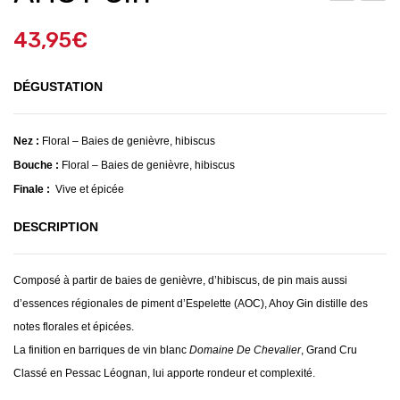
IN
he
43,95
€
GR
Gin
EEN
–
DÉGUSTATION
Mac
Mal
den
Nez :
Floral – Baies de genièvre, hibiscus
Bouche :
Floral – Baies de genièvre, hibiscus
Finale :
Vive et épicée
DESCRIPTION
Composé à partir de baies de genièvre, d’hibiscus, de pin mais aussi
d’essences régionales de piment d’Espelette (AOC), Ahoy Gin distille des
notes florales et épicées.
La finition en barriques de vin blanc
Domaine De Chevalier
, Grand Cru
Classé en Pessac Léognan, lui apporte rondeur et complexité.