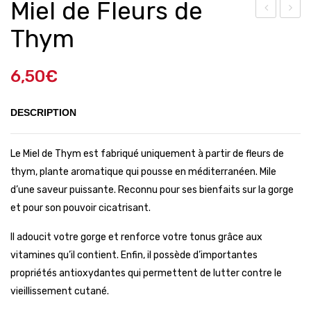
Miel de Fleurs de
iel
roz
Thym
de
es-
Fleu
Her
6,50
€
rs
mit
de
age
DESCRIPTION
Châ
–
taig
St
Le Miel de Thym est fabriqué uniquement à partir de fleurs de
nier
Cos
thym, plante aromatique qui pousse en méditerranéen. Mile
me
d’une saveur puissante. Reconnu pour ses bienfaits sur la gorge
–
et pour son pouvoir cicatrisant.
202
Il adoucit votre gorge et renforce votre tonus grâce aux
2
vitamines qu’il contient. Enfin, il possède d’importantes
propriétés antioxydantes qui permettent de lutter contre le
vieillissement cutané.