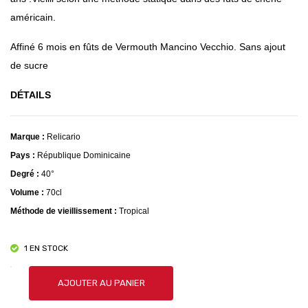
américain.
Affiné 6 mois en fûts de Vermouth Mancino Vecchio. Sans ajout
de sucre
DÉTAILS
Marque :
Relicario
Pays :
République Dominicaine
Degré :
40°
Volume :
70cl
Méthode de vieillissement :
Tropical
1 EN STOCK
quantité
AJOUTER AU PANIER
de