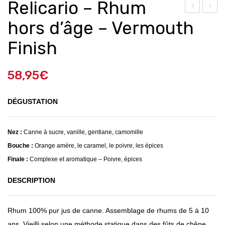
Relicario – Rhum
elic
hisk
hors d’âge – Vermouth
ario
y
Finish
–
Gle
Rhu
nfid
58,95
€
m
dic
hor
h 21
DÉGUSTATION
s
ans
d’âg
d’âg
e –
e
Nez :
Canne à sucre, vanille, gentiane, camomille
Pea
Bouche :
Orange amère, le caramel, le poivre, les épices
Finale :
Complexe et aromatique – Poivre, épices
ted
Fini
DESCRIPTION
sh
Rhum 100% pur jus de canne. Assemblage de rhums de 5 à 10
ans .Vieilli selon une méthode statique dans des fûts de chêne