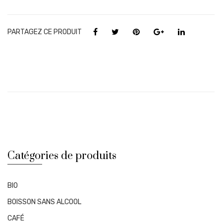
Relicario
-
Rhum
PARTAGEZ CE PRODUIT
hors
d'âge
-
Vermouth
Finish
Catégories de produits
BIO
BOISSON SANS ALCOOL
CAFÉ