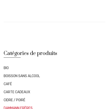
Pu-
Erh
Cang
Yuan
Catégories de produits
BIO
BOISSON SANS ALCOOL
CAFÉ
CARTE CADEAUX
CIDRE / POIRÉ
DAMMANN FRÈRES