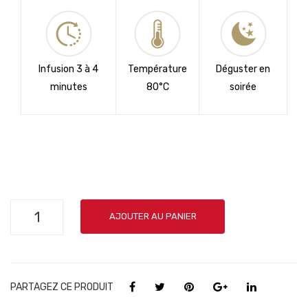
eble
au
201
8
Infusion
3 à 4
Température
Déguster en
minutes
8
0°C
soirée
quantité
AJOUTER AU PANIER
de
Thé
de
Chine
PARTAGEZ CE PRODUIT
-