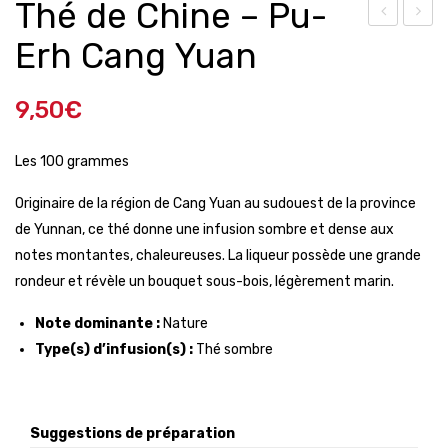
Thé de Chine – Pu-
es
hé
Erh Cang Yuan
Arc
Ver
ade
t –
9,50
€
s
Ma
de
nda
Les 100 grammes
Fon
rin
Originaire de la région de Cang Yuan au sudouest de la province
tain
Jas
de Yunnan, ce thé donne une infusion sombre et dense aux
eble
min
notes montantes, chaleureuses. La liqueur possède une grande
au
rondeur et révèle un bouquet sous-bois, légèrement marin.
–
Châ
Note dominante :
Nature
tea
Type(s) d’infusion(s) :
Thé sombre
u
Fon
tain
Suggestions de préparation