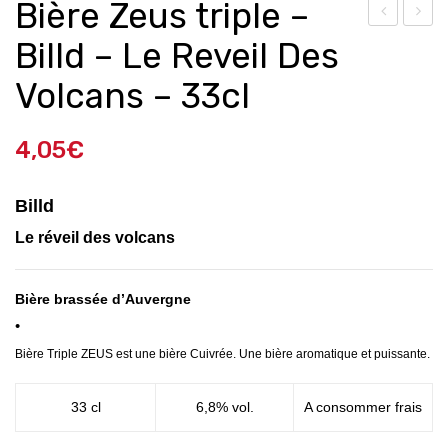
Bière Zeus triple –
ière
ière
Billd – Le Reveil Des
Bla
Pâl
Volcans – 33cl
nch
e
e
Ale
4,05
€
Ma
Fra
nat
mb
Billd
ee
oise
Wei
–
Le réveil des volcans
zen
Bra
bier
sss
Bière brassée d’Auvergne
–
erie
•
Billd
Dar
Bière Triple ZEUS est une bière Cuivrée. Une bière aromatique et puissante.
–
k
Le
Lab
33 cl
6,8% vol.
A consommer frais
Rev
–