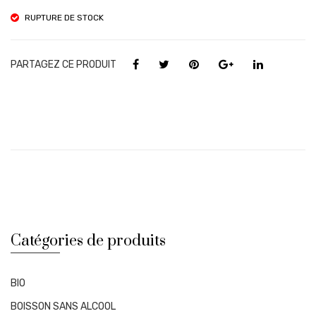
eil
33c
RUPTURE DE STOCK
Des
l
Vol
PARTAGEZ CE PRODUIT
can
s –
75c
l
Catégories de produits
BIO
BOISSON SANS ALCOOL