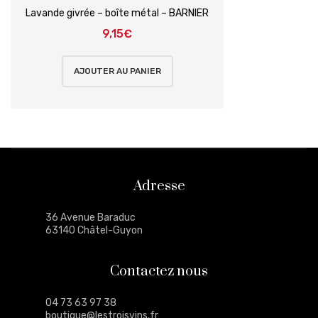
Lavande givrée – boîte métal – BARNIER
9,15
€
AJOUTER AU PANIER
Adresse
36 Avenue Baraduc
63140 Châtel-Guyon
Contactez nous
04 73 63 97 38
boutique@lestroisvins.fr