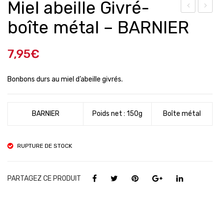
Miel abeille Givré-
ach
ach
boîte métal – BARNIER
et
et
de
ass
7,95
€
bon
orti
bon
me
Bonbons durs au miel d’abeille givrés.
s au
nt
Miel
de
BARNIER
Poids net : 150g
Boîte métal
Givr
8
é
suc
ett
RUPTURE DE STOCK
es
aux
PARTAGEZ CE PRODUIT
frui
ts