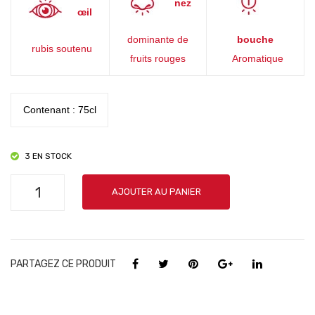
nez
œil
dominante de
bouche
rubis soutenu
fruits rouges
Aromatique
Contenant : 75cl
3 EN STOCK
quantité
AJOUTER AU PANIER
de
Chinon,
Les
Hautes
PARTAGEZ CE PRODUIT
Vignes
-
Maison