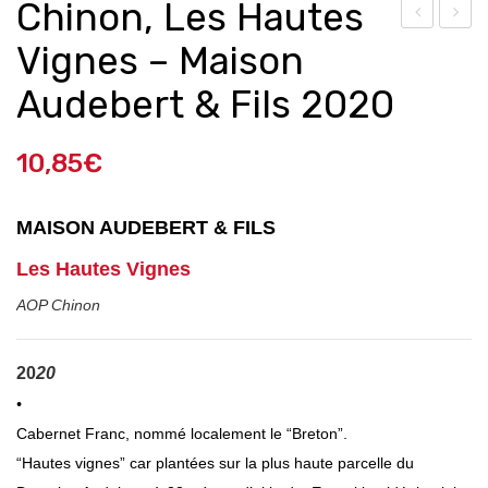
Chinon, Les Hautes
hé
inta
Vignes – Maison
d’In
ge
Audebert & Fils 2020
de
Ros
–
é –
10,85
€
Ass
Lau
am
ren
sup
t
MAISON AUDEBERT & FILS
érie
Gau
Les Hautes Vignes
ur
thie
AOP Chinon
G.F.
r
O.P.
201
20
20
7
•
Cabernet Franc, nommé localement le “Breton”.
“Hautes vignes” car plantées sur la plus haute parcelle du