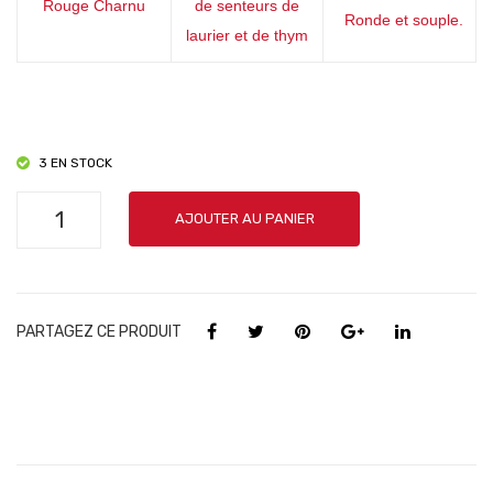
Rouge Charnu
de senteurs de
Ronde et souple.
laurier et de thym
3 EN STOCK
quantité
AJOUTER AU PANIER
de
Les
Mégalithes
-
PARTAGEZ CE PRODUIT
Domaine
Bertrand-
Bergé
2018