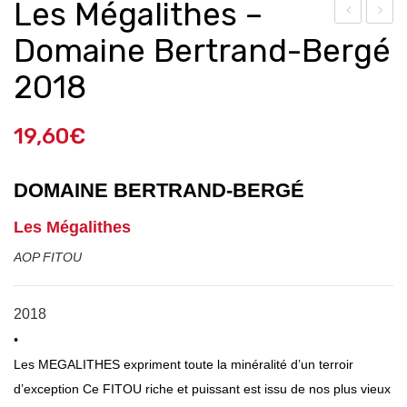
Les Mégalithes –
ôte
erra
Domaine Bertrand-Bergé
s
sse
2018
Du
s
Rhô
Du
19,60
€
nes
Lar
,
zac
DOMAINE BERTRAND-BERG
É
L’Ac
–
ant
Do
Les Mégalithes
alys
mai
AOP FITOU
–
ne
Do
Mas
2018
mai
Las
•
ne
ta
Les MEGALITHES expriment toute la minéralité d’un terroir
Tav
201
d’exception Ce FITOU riche et puissant est issu de nos plus vieux
el
6