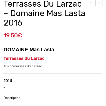
Terrasses Du Larzac
es
es
– Domaine Mas Lasta
Mé
Boi
2016
gali
ssiè
the
res
19,50
€
s –
–
Do
Do
DOMAINE Mas Lasta
mai
mai
ne
ne
Terrasses du Larzac
Ber
Alai
AOP Terrasses du Larzac
tra
n
nd-
Cha
201
8
Ber
ban
•
gé
on
201
201
Description
8
8