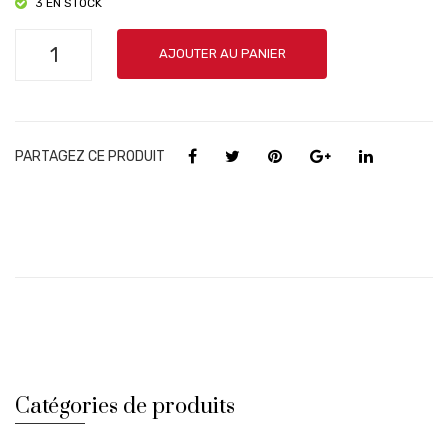
3 EN STOCK
quantité
AJOUTER AU PANIER
de
Terrasses
Du
Larzac
PARTAGEZ CE PRODUIT
-
Domaine
Mas
Lasta
2016
Catégories de produits