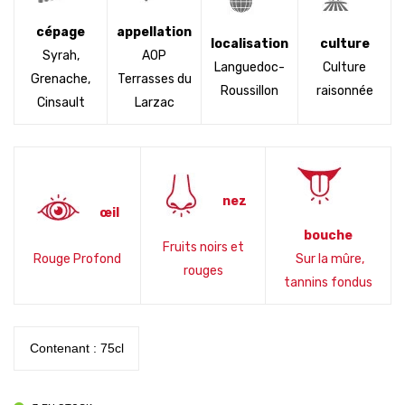
cépage
appellation
localisation
culture
Syrah,
AOP
Languedoc-
Culture
Grenache,
Terrasses du
Roussillon
raisonnée
Cinsault
Larzac
nez
œil
bouche
Fruits noirs et
Rouge Profond
Sur la mûre,
rouges
tannins fondus
Contenant : 75cl