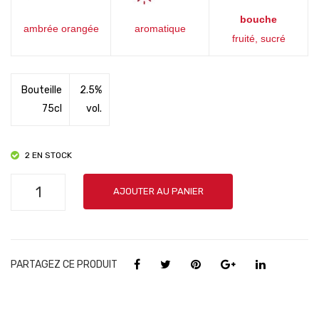
bouche
ambrée orangée
aromatique
fruité, sucré
Bouteille
2.5%
75cl
vol.
2 EN STOCK
quantité
AJOUTER AU PANIER
de
Cidre
Doux
-
PARTAGEZ CE PRODUIT
Pierre
Huet