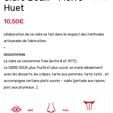
offr
idre
Huet
et
Bru
JN
t –
10,50
€
PR
Pier
–
re
L’élaboration de ce cidre se fait dans le respect des méthodes
Kit
Hue
artisanales de fabrication.
100
t
•
%
DEGUSTATION
san
Le cidre se consomme frais (entre 8 et 10°C) .
s
Le CIDRE DOUX, plus fruité et plus sucré, se marie idéalement
alco
avec les desserts, les crêpes, tarte aux pommes, tarte tatin… et
accompagne certains plats sucrés – salés (pintade aux raisins,
ol
porc aux pruneaux…).
œil
nez