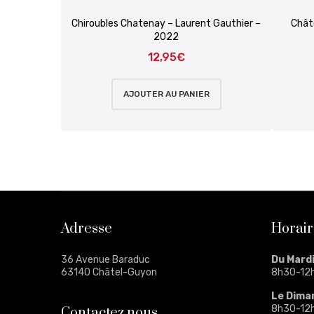
Chiroubles Chatenay – Laurent Gauthier –
Chât
2022
12,95
€
AJOUTER AU PANIER
Adresse
Horair
36 Avenue Baraduc
Du Mard
63140 Châtel-Guyon
8h30-12
Le Dima
8h30-12
Contactez nous