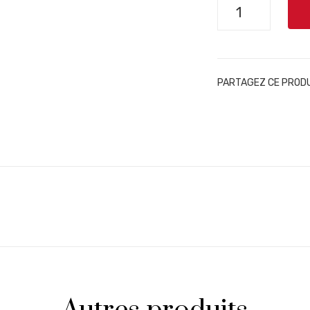
quantité
de
Corbières
-
Les
PARTAGEZ CE PROD
Chemins
-
Famille
Lignières
2020