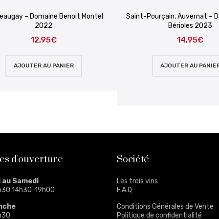
eaugay – Domaine Benoit Montel
Saint-Pourçain, Auvernat – 
2022
Bérioles 2023
12,95
€
14,95
€
AJOUTER AU PANIER
AJOUTER AU PANIE
es d'ouverture
Société
i au Samedi
Les trois vins
h30 14h30-19h00
F.A.Q
nche
Conditions Générales de Vente
h30
Politique de confidentialité