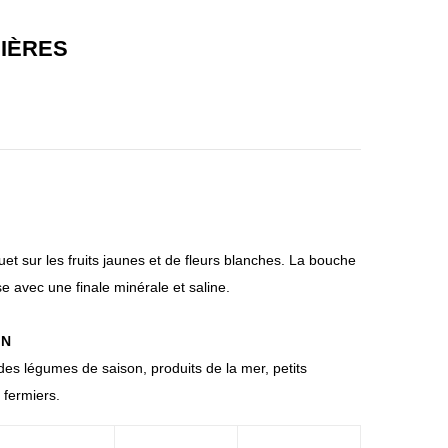
Rou
stig
ssill
e –
GIÈRES
on
Tait
Villa
ting
ges
er
–
PA
D –
Mas
Del
et sur les fruits jaunes et de fleurs blanches. La bouche
ma
se avec une finale minérale et saline.
s
201
IN
5
des légumes de saison, produits de la mer, petits
fermiers.