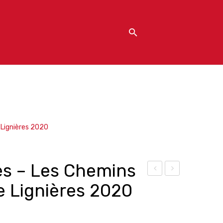
 Lignières 2020
es – Les Chemins
ôte
uvé
e Lignières 2020
s
e
du
pre