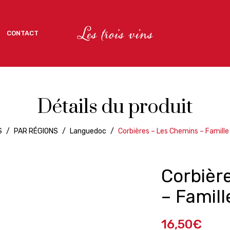
CONTACT
CONTACT
Détails du produit
S
/
PAR RÉGIONS
/
Languedoc
/
Corbières – Les Chemins – Famille
Corbièr
– Famill
16,50
€