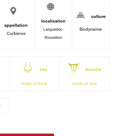
culture
localisation
appellation
Biodynamie
Languedoc-
Corbières
Roussillon
nez
bouche
fruité et floral
ronde et vive
l