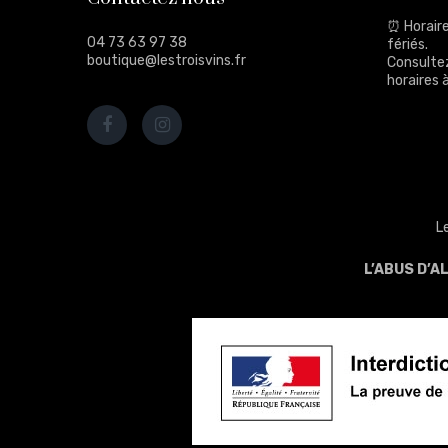
⏰ Horaire
04 73 63 97 38
fériés.
boutique@lestroisvins.fr
Consulte
horaires à
L
L’ABUS D’