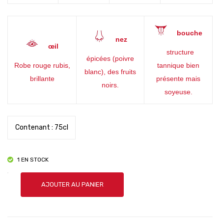
bouche
nez
œil
structure
épicées (poivre
Robe rouge rubis,
tannique bien
blanc), des fruits
brillante
présente mais
noirs.
soyeuse.
Contenant : 75cl
1 EN STOCK
quantité
AJOUTER AU PANIER
de
Gevrey
Chambertin