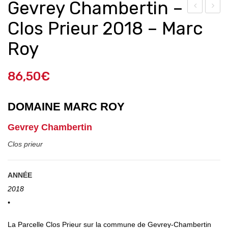
Gevrey Chambertin –
ha
osn
Clos Prieur 2018 – Marc
mp
e
Roy
agn
Ro
e
ma
86,50
€
Ho
née
mm
–
DOMAINE MARC ROY
age
Do
Au
mai
Gevrey Chambertin
Pin
ne
Clos prieur
ot
des
Noir
Per
ANNÉE
–
drix
2018
Hen
202
•
ri
0
Gira
La Parcelle Clos Prieur sur la commune de Gevrey-Chambertin