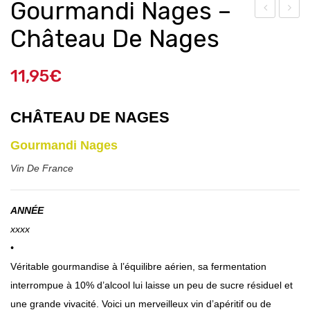
Gourmandi Nages –
ique
ebel
Château De Nages
ur
100
Roy
Str
11,95
€
al
aig
Me
ht
CHÂTEAU DE NAGES
nth
Bou
e –
rbo
Gourmandi Nages
Mai
n
Vin De France
son
Gén
ANNÉE
esti
xxxx
ne
•
Véritable gourmandise à l’équilibre aérien, sa fermentation
interrompue à 10% d’alcool lui laisse un peu de sucre résiduel et
une grande vivacité. Voici un merveilleux vin d’apéritif ou de