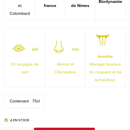
Biodynamie
et
france
de Nimes
Colombard
œil
nez
bouche
Or surpiqué de
Abricot et
Mariage heureux
vert
Clémentine
du croquant et de
la fraîcheur.
Contenant : 75cl
6 EN STOCK