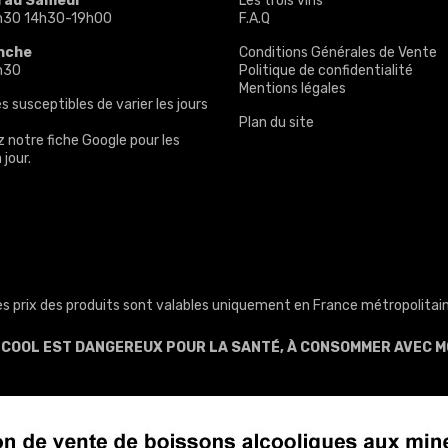
i au Samedi
Les trois vins
h30 14h30-19h00
F.A.Q
nche
Conditions Générales de Vente
h30
Politique de confidentialité
Mentions légales
s susceptibles de varier les jours
Plan du site
z notre
fiche Google
pour les
 jour.
es prix des produits sont valables uniquement en France métropolitain
ALCOOL EST DANGEREUX POUR LA SANTÉ, À CONSOMMER AVEC M