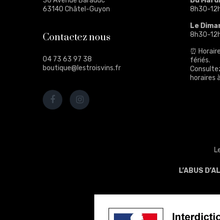
36 Avenue Baraduc
Du Mard
63140 Châtel-Guyon
8h30-12
Le Dima
8h30-12
Contactez nous
⏰ Horaire
04 73 63 97 38
fériés.
boutique@lestroisvins.fr
Consulte
horaires à
L
L’ABUS D’