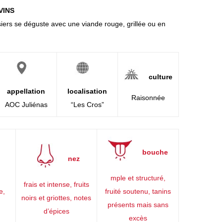
VINS
siers se déguste avec une viande rouge, grillée ou en
culture
appellation
localisation
Raisonnée
AOC Juliénas
“Les Cros”
bouche
nez
mple et structuré,
frais et intense, fruits
e,
fruité soutenu, tanins
noirs et griottes, notes
présents mais sans
d’épices
excès