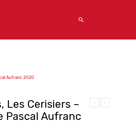
scal Aufranc 2020
, Les Cerisiers –
rouil
ouli
 Pascal Aufranc
ly,
n-
L’En
A-