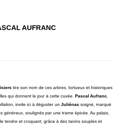
fer
Ven
des
t,
Ball
Les
ASCAL AUFRANC
oqu
Mic
ets
hel
-
ons
Do
–
mai
Do
ne
mai
Rob
ne
isiers
tire son nom de ces arbres, tortueux et historiques
ert
Yoh
lles qui donnent le jour à cette cuvée.
Pascal Aufranc
,
Perr
an
llation, invite ici à déguster un
Juliénas
soigné, marqué
oud
Lar
és généreux, soulignés par une trame épicée. Au palais,
202
dy
le tendre et croquant, grâce à des tanins souples et
2
202
2