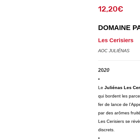
12,20
€
DOMAINE P
Les Cerisiers
AOC JULIÉNAS
20
20
•
Le
Juliénas Les Cer
qui bordent les parce
fer de lance de l’Appe
par des arômes fruit
Les Cerisiers se révè
discrets.
•