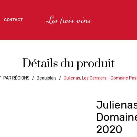
CONTACT
CONTACT
Détails du produit
/
PAR RÉGIONS
/
Beaujolais
/
Julienas, Les Cerisiers – Domaine Pa
Julienas
Domaine
2020