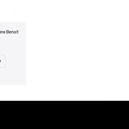
ine Benoit
R