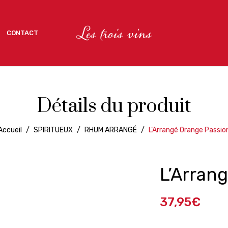
CONTACT
CONTACT
Détails du produit
Accueil
/
SPIRITUEUX
/
RHUM ARRANGÉ
/
L’Arrangé Orange Passio
L’Arran
37,95
€