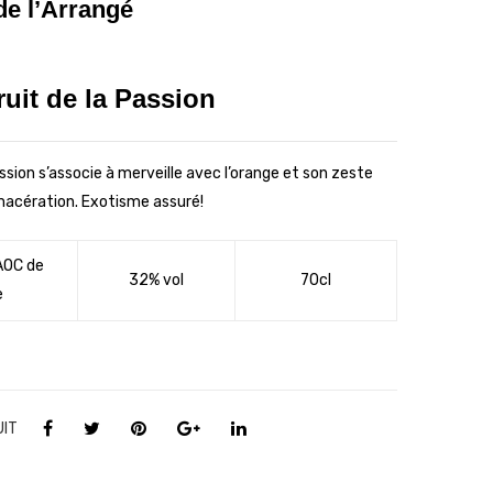
Cac
Gin
 de
l’Arrangé
ao
ge
Ban
mbr
uit de la Passion
ane
e
Me
nth
ssion s’associe à merveille avec l’orange et son zeste
e
macération. Exotisme assuré!
Poi
vré
AOC de
e
32% vol
70cl
e
UIT