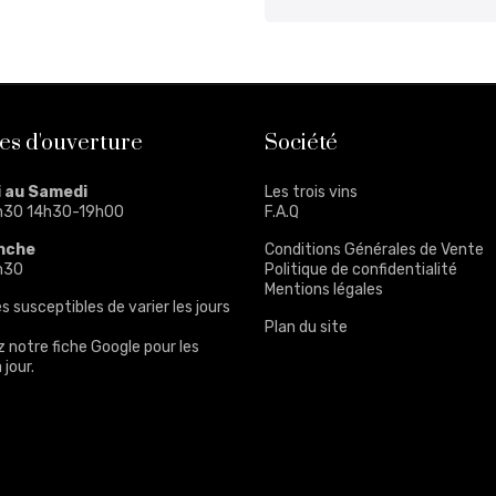
es d'ouverture
Société
i au Samedi
Les trois vins
h30 14h30-19h00
F.A.Q
nche
Conditions Générales de Vente
h30
Politique de confidentialité
Mentions légales
s susceptibles de varier les jours
Plan du site
z notre
fiche Google
pour les
 jour.