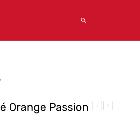
n
gé Orange Passion
’Arr
’Arr
ang
ang
é
é