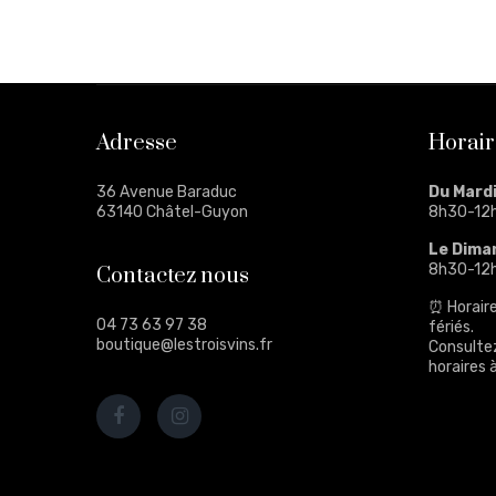
Adresse
Horair
36 Avenue Baraduc
Du Mard
63140 Châtel-Guyon
8h30-12
Le Dima
8h30-12
Contactez nous
⏰ Horaire
04 73 63 97 38
fériés.
boutique@lestroisvins.fr
Consulte
horaires à