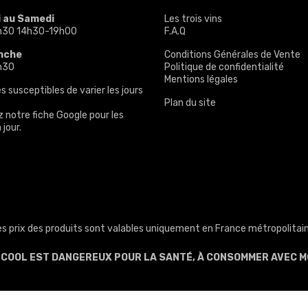
i au Samedi
Les trois vins
h30 14h30-19h00
F.A.Q
nche
Conditions Générales de Vente
h30
Politique de confidentialité
Mentions légales
s susceptibles de varier les jours
Plan du site
z notre
fiche Google
pour les
 jour.
es prix des produits sont valables uniquement en France métropolitain
ALCOOL EST DANGEREUX POUR LA SANTÉ, À CONSOMMER AVEC M