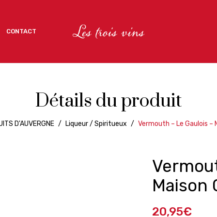
CONTACT
CONTACT
Détails du produit
UITS D'AUVERGNE
/
Liqueur / Spiritueux
/
Vermouth – Le Gaulois – 
Vermout
Maison 
20,95
€