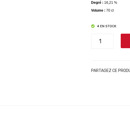
Degré :
16,21 %
Volume :
70 cl
4 EN STOCK
quantité
de
Vermouth
-
Le
PARTAGEZ CE PROD
Gaulois
-
Maison
Généstine