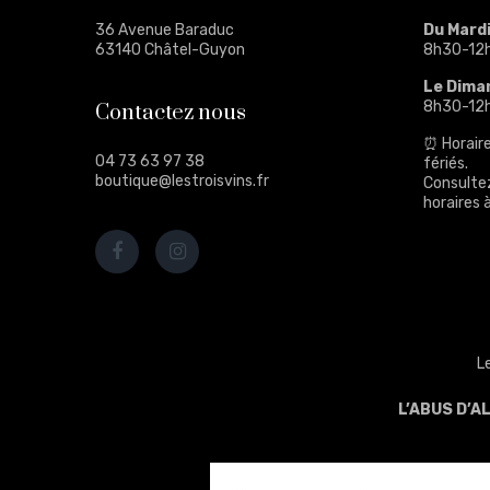
36 Avenue Baraduc
Du Mard
63140 Châtel-Guyon
8h30-12
Le Dima
8h30-12
Contactez nous
⏰ Horaire
04 73 63 97 38
fériés.
boutique@lestroisvins.fr
Consulte
horaires à
L
L’ABUS D’