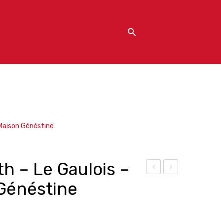
Maison Généstine
h – Le Gaulois –
ique
ique
Généstine
ur –
ur
184
de