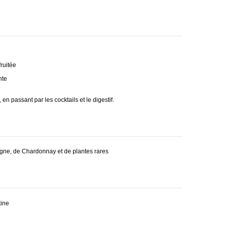
5 –
mel
Mai
on
son
–
Gén
Côq
ésti
uet
ruitée
ne
eler
nte
s
 en passant par les cocktails et le digestif.
ne, de Chardonnay et de plantes rares
ine