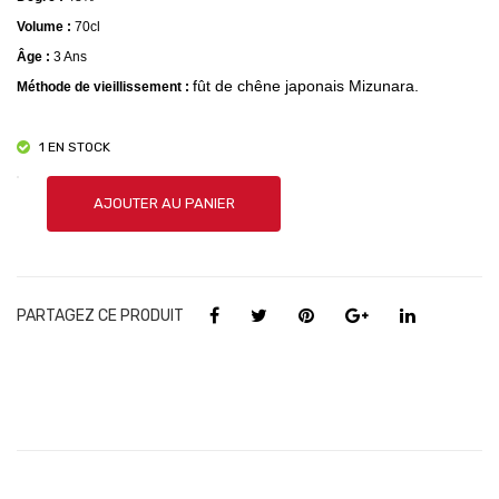
Volume :
70cl
Âge :
3 Ans
fût de chêne japonais Mizunara.
Méthode de vieillissement :
1 EN STOCK
quantité
AJOUTER AU PANIER
de
The
Matsui
–
PARTAGEZ CE PRODUIT
Mizunara
Cask