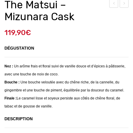
The Matsui –
e
oivr
Mizunara Cask
Mat
ons
sui
de
119,90
€
–
Piq
SAK
uillo
DÉGUSTATION
UR
farc
A
is
Nez :
Un arôme frais et floral suivi de vanille douce et d’épices à pâtisserie,
Cas
OR
avec une touche de noix de coco.
k
TIZ
Bouche :
Une bouche veloutée avec du chêne riche, de la cannelle, du
gingembre et une touche de piment, équilibrée par la douceur du caramel.
Finale :
Le caramel lisse et soyeux persiste aux côtés de chêne floral, de
tabac et de gousse de vanille.
DESCRIPTION