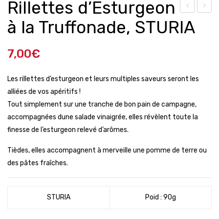
Rillettes d’Esturgeon
illet
illet
à la Truffonade, STURIA
tes
tes
d’E
d’E
7,00
€
stur
stur
geo
geo
Les rillettes d’esturgeon et leurs multiples saveurs seront les
n à
n à
alliées de vos apéritifs !
l’Es
la
Tout simplement sur une tranche de bon pain de campagne,
tur
Lan
accompagnées dune salade vinaigrée, elles révèlent toute la
geo
gou
finesse de l’esturgeon relevé d’arômes.
n
stin
Tièdes, elles accompagnent à merveille une pomme de terre ou
fum
e,
des pâtes fraîches.
é,
ST
ST
URI
URI
A
STURIA
Poid : 90g
A