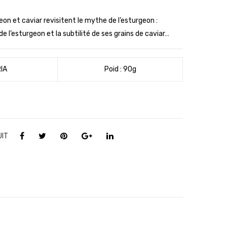
stur
Ann
geo
ie
geon et caviar revisitent le mythe de l’esturgeon :
n
SA
e l’esturgeon et la subtilité de ses grains de caviar…
au
UV
Yuz
AT
IA
Poid : 90g
u,
202
ST
0
URI
A
UIT