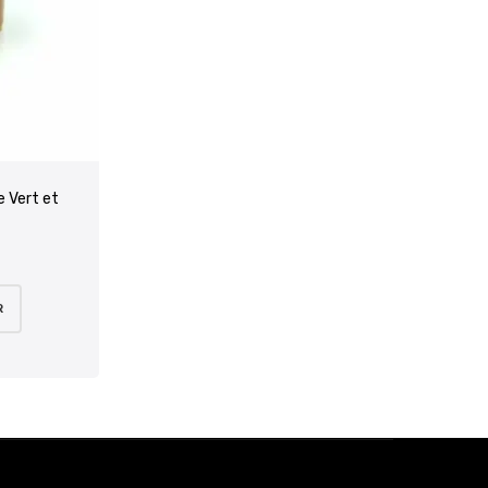
e Vert et
R