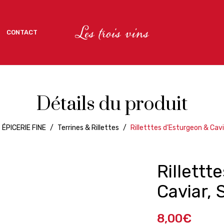
CONTACT
CONTACT
Détails du produit
ÉPICERIE FINE
/
Terrines & Rillettes
/
Rilletttes d’Esturgeon & Cav
Rillettt
Caviar,
8,00
€