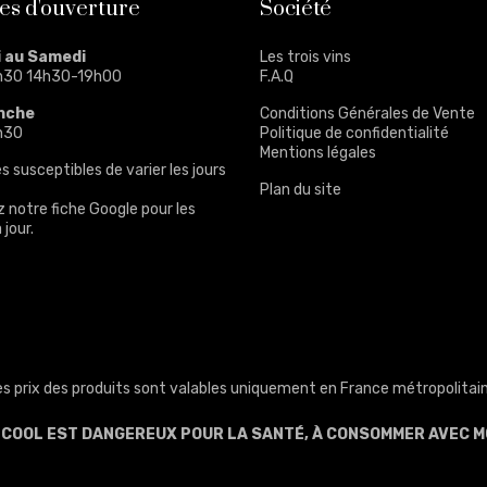
es d'ouverture
Société
i au Samedi
Les trois vins
h30 14h30-19h00
F.A.Q
nche
Conditions Générales de Vente
h30
Politique de confidentialité
Mentions légales
s susceptibles de varier les jours
Plan du site
z notre
fiche Google
pour les
 jour.
es prix des produits sont valables uniquement en France métropolitain
ALCOOL EST DANGEREUX POUR LA SANTÉ, À CONSOMMER AVEC M