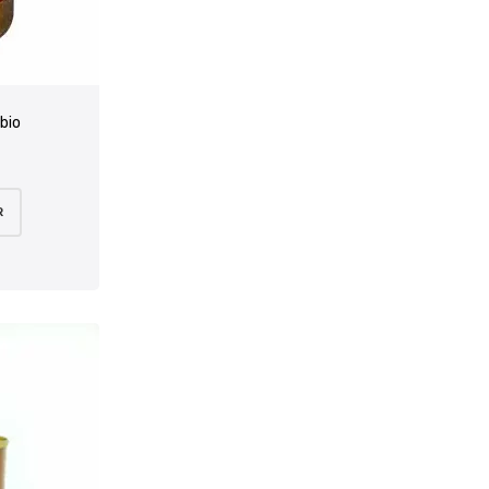
 bio
R