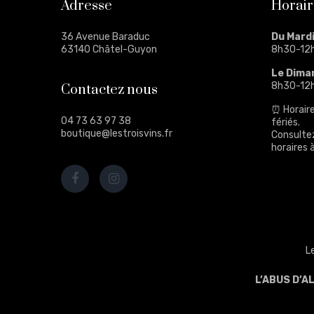
Adresse
Horair
36 Avenue Baraduc
Du Mard
63140 Châtel-Guyon
8h30-12
Le Dima
8h30-12
Contactez nous
⏰ Horaire
04 73 63 97 38
fériés.
boutique@lestroisvins.fr
Consulte
horaires à
L
L’ABUS D’