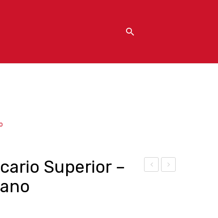
o
cario Superior –
nhi
elic
cano
q –
ario
Rhu
–