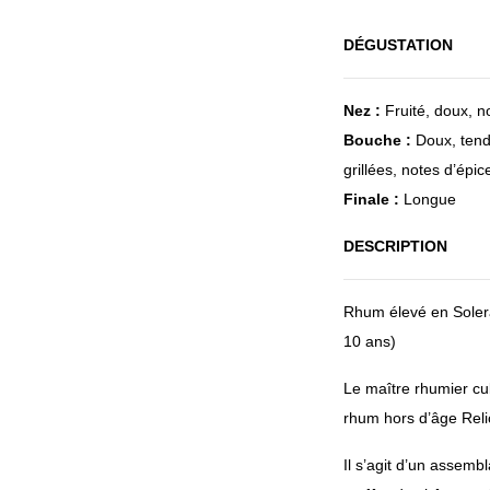
DÉGUSTATION
Nez :
F
ruité, doux, n
Bouche :
Doux, tend
grillées, notes d’épic
Finale :
Longue
DESCRIPTION
Rhum élevé en Solera
10 ans)
Le maître rhumier cub
rhum hors d’âge Reli
Il s’agit d’un assembl