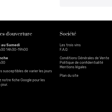
es d'ouverture
Société
i au Samedi
Les trois vins
h30 14h30-19h00
F.A.Q
nche
Conditions Générales de Vente
h30
Politique de confidentialité
Mentions légales
s susceptibles de varier les jours
Plan du site
z notre
fiche Google
pour les
 jour.