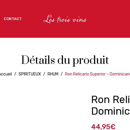
CONTACT
CONTACT
Détails du produit
Accueil
/
SPIRITUEUX
/
RHUM
/
Ron Relicario Superior – Dominican
Ron Reli
Domini
44,95
€