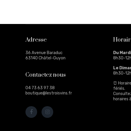
Adresse
Horair
36 Avenue Baraduc
Du Mard
63140 Châtel-Guyon
8h30-12
Le Dima
8h30-12
Contactez nous
⏰ Horaire
04 73 63 97 38
fériés.
boutique@lestroisvins.fr
Consulte
horaires à