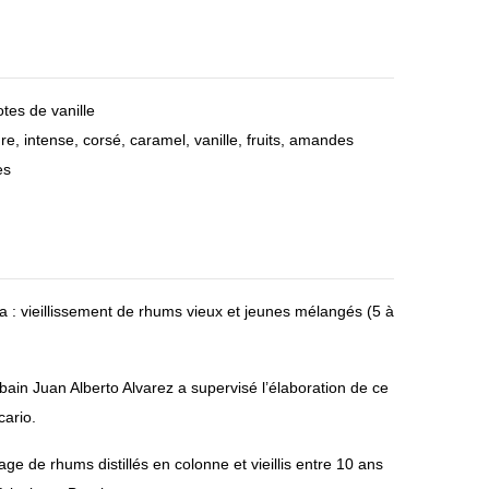
m
Rhu
hor
m
s
hor
d’âg
s
otes de vanille
e –
d’âg
re, intense, corsé, caramel, vanille, fruits, amandes
XO
e –
es
Pea
ted
Fini
sh
 : vieillissement de rhums vieux et jeunes mélangés (5 à
ain Juan Alberto Alvarez a supervisé l’élaboration de ce
cario.
age de rhums distillés en colonne et vieillis entre 10 ans