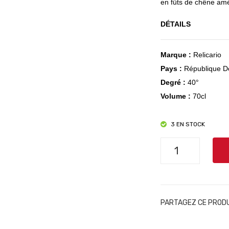
en fûts de chêne amé
DÉTAILS
Marque :
Relicario
Pays :
République D
Degré :
40°
Volume :
70cl
3 EN STOCK
quantité
de
Ron
Relicario
Superior
PARTAGEZ CE PROD
-
Dominicano