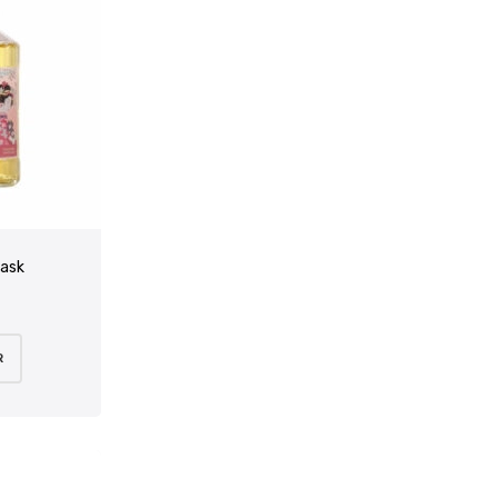
Cask
R