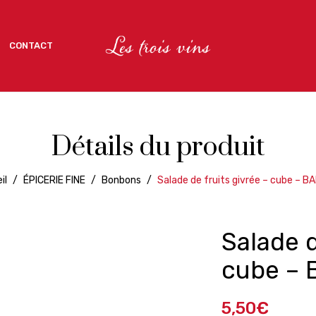
CONTACT
CONTACT
Détails du produit
il
/
ÉPICERIE FINE
/
Bonbons
/
Salade de fruits givrée – cube – B
Salade d
cube – 
5,50
€