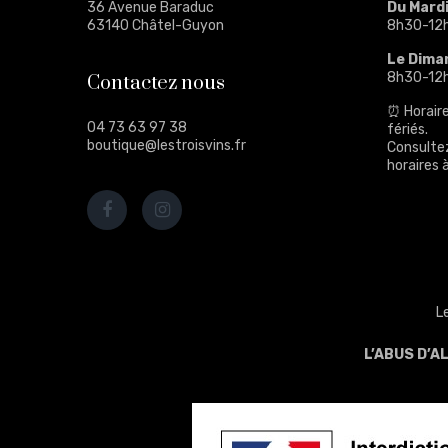
36 Avenue Baraduc
Du Mard
63140 Châtel-Guyon
8h30-12
Le Dima
8h30-12
Contactez nous
⏰ Horaire
04 73 63 97 38
fériés.
boutique@lestroisvins.fr
Consulte
horaires à
L
L’ABUS D’