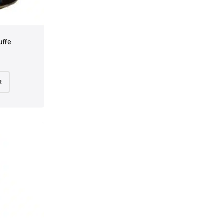
uffe
R