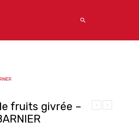
ARNIER
e fruits givrée –
ruit
iole
BARNIER
s
tte
du
givr