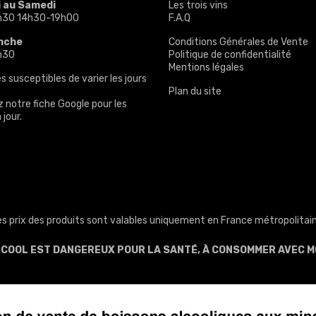
i au Samedi
Les trois vins
h30 14h30-19h00
F.A.Q
nche
Conditions Générales de Vente
h30
Politique de confidentialité
Mentions légales
s susceptibles de varier les jours
Plan du site
z notre
fiche Google
pour les
 jour.
es prix des produits sont valables uniquement en France métropolitain
ALCOOL EST DANGEREUX POUR LA SANTÉ, À CONSOMMER AVEC M