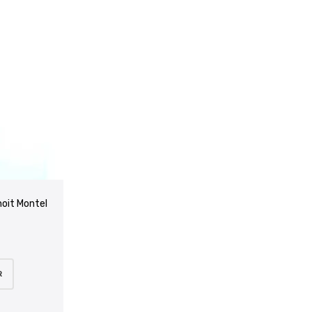
noit Montel
R