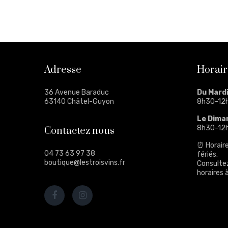
Adresse
Horair
36 Avenue Baraduc
Du Mard
63140 Châtel-Guyon
8h30-12
Le Dima
8h30-12
Contactez nous
⏰ Horaire
04 73 63 97 38
fériés.
boutique@lestroisvins.fr
Consulte
horaires à