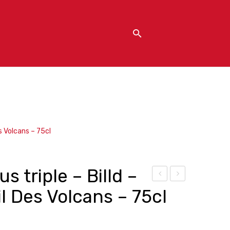
es Volcans – 75cl
s triple – Billd –
ière
ière
l Des Volcans – 75cl
Pal
Milk
e
Sto