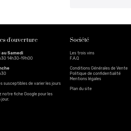
es d'ouverture
Société
i au Samedi
Les trois vins
h30 14h30-19h00
F.A.Q
nche
Conditions Générales de Vente
h30
Politique de confidentialité
Mentions légales
s susceptibles de varier les jours
Plan du site
z notre
fiche Google
pour les
 jour.