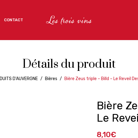
CONTACT
CONTACT
Détails du produit
DUITS D'AUVERGNE
/
Bières
/
Bière Zeus triple – Billd – Le Reveil D
Bière Zeu
Le Revei
8,10
€