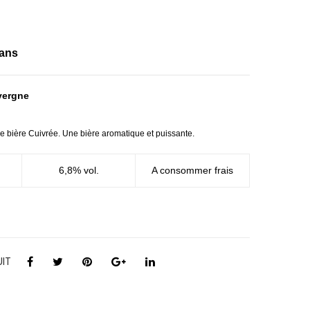
Ale
ut
–
Bru
Sav
ne
cans
nah
The
–
Co
vergne
Billd
w-
–
Billd
e bière Cuivrée. Une bière aromatique et puissante.
Le
–
Rév
Le
6,8% vol.
A consommer frais
eil
Rév
Des
eil
Vol
Des
can
Vol
s
can
UIT
s –
33c