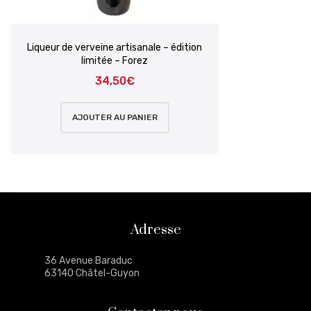
Liqueur de verveine artisanale – édition
limitée – Forez
34,50
€
AJOUTER AU PANIER
Adresse
36 Avenue Baraduc
63140 Châtel-Guyon