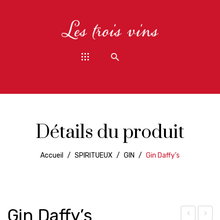
Détails du produit
Accueil
/
SPIRITUEUX
/
GIN
/
Gin Daffy’s
Gin Daffy’s