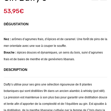
ago
arte
53,95
€
tte
cad
s
eau
DÉGUSTATION
Chè
vre
&
Nez :
arômes d’agrumes frais, d’épices et de caramel. Une forêt de pins de la
Ro
mer orientale avec une vue à couper le souffle.
mar
Bouche :
épices douces et dynamiques, un sens du bois, suivi d’agrumes
in –
frais et de baies de menthe et de genévriers libanais.
L’AT
DESCRIPTION
ELI
ER
Daffy’s utilise pour ses gins une sélection rigoureuse de 8 plantes
AU
botaniques qui sont distillées 9h dans un ancien alambic à whisky (pot
still).
VE
La pression est maintenue à son plus bas pour garantir une
distillation douce
RG
et lente afin d’apporter de la complexité et de
l’équilibre au gin. Est ajoutée à
NA
la distillation, de la menthe libanaise
cultivée par la femme de Chris dans la