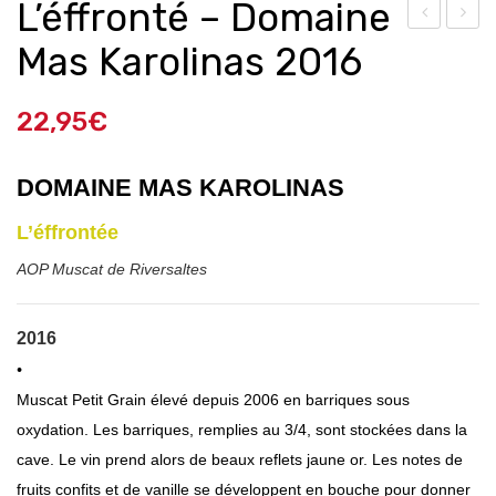
L’éffronté – Domaine
e
ôte
Mas Karolinas 2016
Voy
s
age
Du
22,95
€
D’Ul
Rhô
yss
nes
DOMAINE MAS KAROLINAS
e –
,
Vig
L’Ac
L’éffrontée
nob
ant
AOP Muscat de Riversaltes
le
alys
Dav
–
2016
id
Do
•
202
mai
Muscat Petit Grain élevé depuis 2006 en barriques sous
2
ne
oxydation. Les barriques, remplies au 3/4, sont stockées dans la
Tav
cave. Le vin prend alors de beaux reflets jaune or. Les notes de
el
fruits confits et de vanille se développent en bouche pour donner