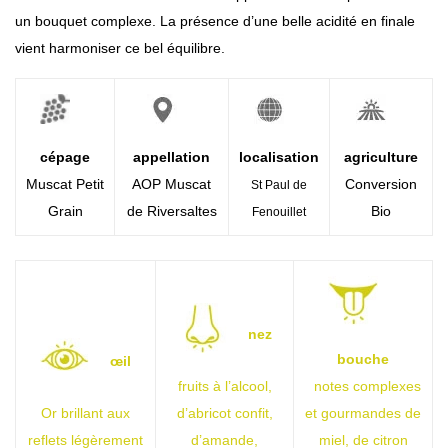
201
un bouquet complexe. La présence d’une belle acidité en finale
6
vient harmoniser ce bel équilibre.
cépage
appellation
localisation
agriculture
Muscat Petit
AOP Muscat
Conversion
St Paul de
Grain
de Riversaltes
Bio
Fenouillet
nez
bouche
œil
fruits à l’alcool,
notes complexes
Or brillant aux
d’abricot confit,
et gourmandes de
reflets légèrement
d’amande,
miel, de citron