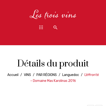
Détails du produit
Accueil
/
VINS
/
PAR RÉGIONS
/
Languedoc
/
L’éffronté
– Domaine Mas Karolinas 2016